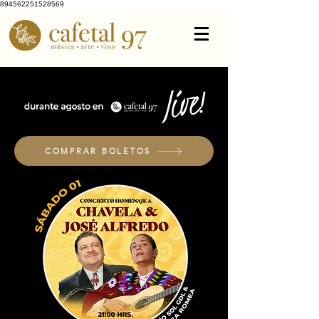
894562251528569
COMPRAR BOLETOS