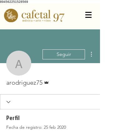
894562251528569
Más acciones
Seguir
arodriguez75
Administrador
arodriguez75
Perfil
Fecha de registro: 25 feb 2020