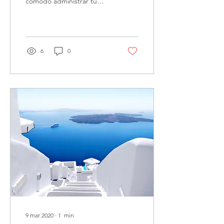
cómodo administrar tu
blog desde cualquier
lugar. En esta entrada te
contamos cómo...
6
0
9 mar 2020
∙
1
min