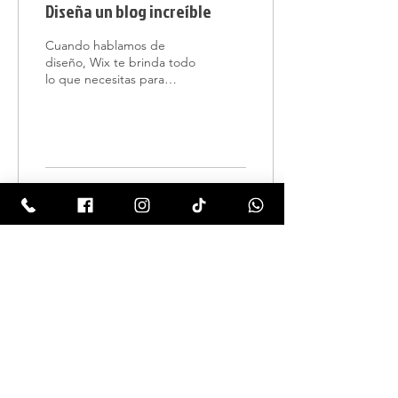
Diseña un blog increíble
Cuando hablamos de
diseño, Wix te brinda todo
lo que necesitas para
destacar tu voz online para
acaparar la atención de tus
lectores....
3
0